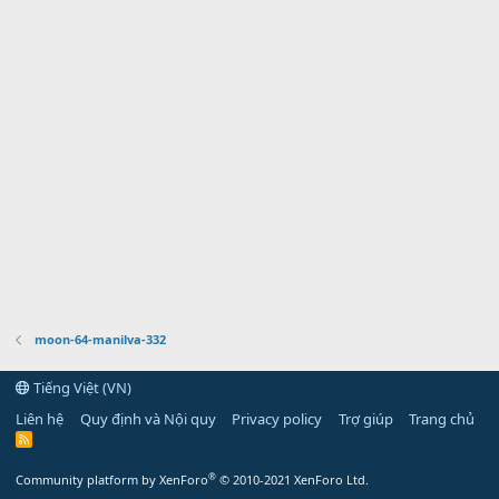
moon-64-manilva-332
Tiếng Việt (VN)
Liên hệ
Quy định và Nội quy
Privacy policy
Trợ giúp
Trang chủ
R
S
S
®
Community platform by XenForo
© 2010-2021 XenForo Ltd.