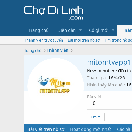
Trang chủ
Diễn đàn
Có gì mới
Thàn
Thành viên trực tuyến
Bài mới trên hồ sơ
Tìm trong hồ s
Trang chủ
Thành viên
mitomtvapp1
New member
·
đến từ
Tham gia
16/4/26
Nhìn thấy lần cuối
16
Bài viết
0
Tìm
Bài viết trên hồ sơ
Hoạt động mới nhất
Các bài