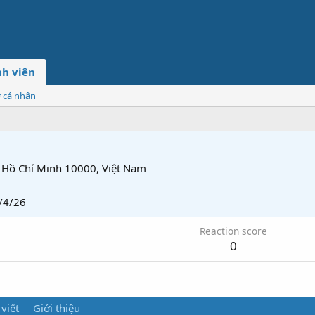
h viên
ơ cá nhân
Hồ Chí Minh 10000, Việt Nam
/4/26
Reaction score
0
 viết
Giới thiệu