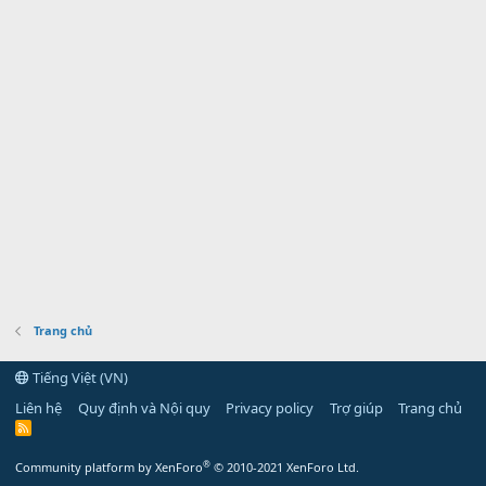
Trang chủ
Tiếng Việt (VN)
Liên hệ
Quy định và Nội quy
Privacy policy
Trợ giúp
Trang chủ
R
S
S
®
Community platform by XenForo
© 2010-2021 XenForo Ltd.