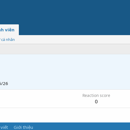
h viên
ơ cá nhân
6/26
Reaction score
0
 viết
Giới thiệu