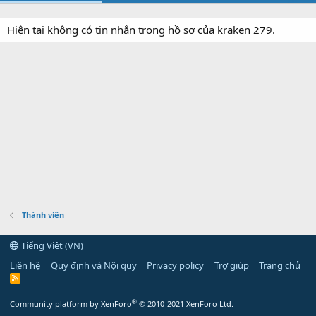
Hiện tại không có tin nhắn trong hồ sơ của kraken 279.
Thành viên
Tiếng Việt (VN)
Liên hệ
Quy định và Nội quy
Privacy policy
Trợ giúp
Trang chủ
R
S
S
®
Community platform by XenForo
© 2010-2021 XenForo Ltd.