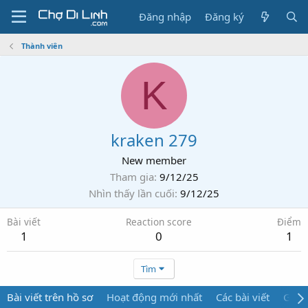
Đăng nhập
Đăng ký
Thành viên
K
kraken 279
New member
Tham gia
9/12/25
Nhìn thấy lần cuối
9/12/25
Bài viết
Reaction score
Điểm
1
0
1
Tìm
Bài viết trên hồ sơ
Hoạt động mới nhất
Các bài viết
Giới 