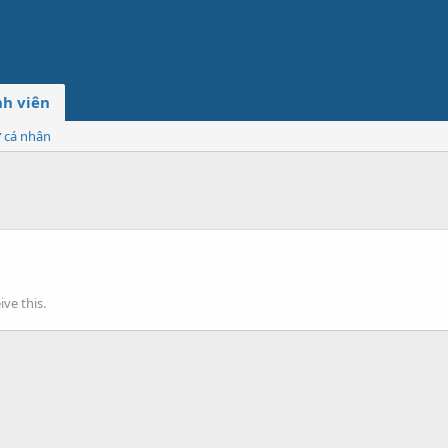
h viên
ơ cá nhân
ve this.