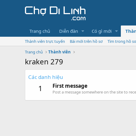
Trang chủ
Diễn đàn
Có gì mới
Thàn
Thành viên trực tuyến
Bài mới trên hồ sơ
Tìm trong hồ s
Trang chủ
Thành viên
kraken 279
Các danh hiệu
First message
1
Post a message somewhere on the site to recei