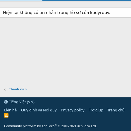
Hiện tại không có tin nhắn trong hồ sơ của kodyropy.
Thành viên
Tiếng Việt (VN)
Liên hệ
Quy định và Nội quy
Privacy policy
Trợ giúp
Trang chủ
R
S
S
®
Community platform by XenForo
© 2010-2021 XenForo Ltd.