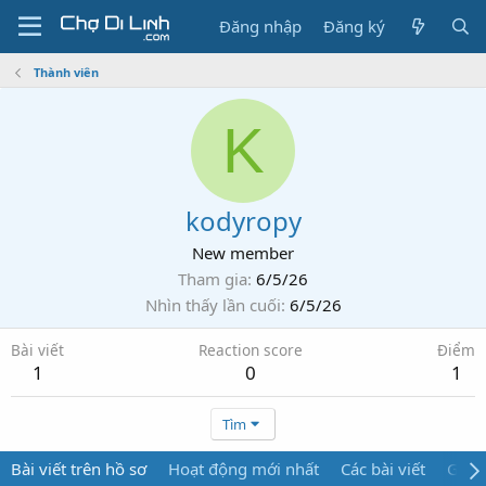
Đăng nhập
Đăng ký
Thành viên
K
kodyropy
New member
Tham gia
6/5/26
Nhìn thấy lần cuối
6/5/26
Bài viết
Reaction score
Điểm
1
0
1
Tìm
Bài viết trên hồ sơ
Hoạt động mới nhất
Các bài viết
Giới 