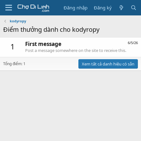
Đăng nhập
Đăng ký
kodyropy
Điểm thưởng dành cho kodyropy
First message
6/5/26
1
Post a message somewhere on the site to receive this.
Tổng điểm: 1
Xem tất cả danh hiệu có sẵn