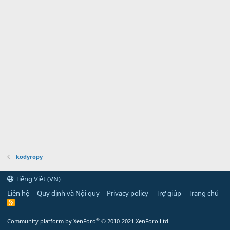
kodyropy
Tiếng Việt (VN)
Liên hệ
Quy định và Nội quy
Privacy policy
Trợ giúp
Trang chủ
R
S
S
®
Community platform by XenForo
© 2010-2021 XenForo Ltd.