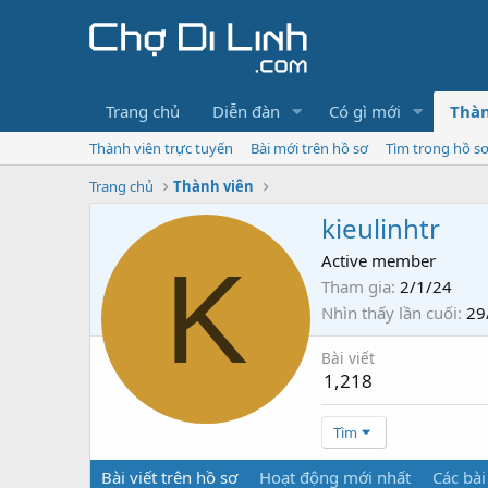
Trang chủ
Diễn đàn
Có gì mới
Thàn
Thành viên trực tuyến
Bài mới trên hồ sơ
Tìm trong hồ s
Trang chủ
Thành viên
kieulinhtr
K
Active member
Tham gia
2/1/24
Nhìn thấy lần cuối
29
Bài viết
1,218
Tìm
Bài viết trên hồ sơ
Hoạt động mới nhất
Các bài