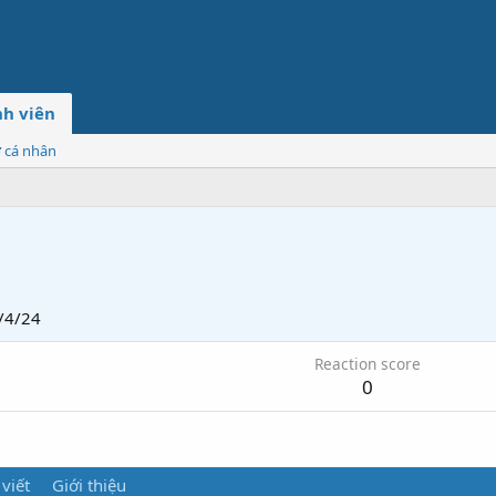
h viên
ơ cá nhân
/4/24
Reaction score
0
 viết
Giới thiệu