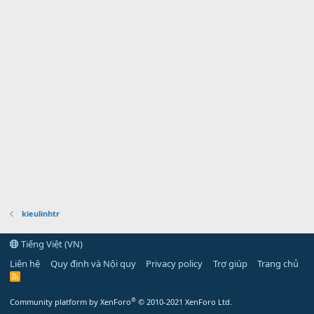
kieulinhtr
Tiếng Việt (VN)
Liên hệ
Quy định và Nội quy
Privacy policy
Trợ giúp
Trang chủ
R
S
S
®
Community platform by XenForo
© 2010-2021 XenForo Ltd.