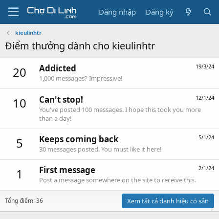
Đăng nhập
Đăng ký
kieulinhtr
Điểm thưởng dành cho kieulinhtr
Addicted
19/3/24
20
1,000 messages? Impressive!
Can't stop!
12/1/24
10
You've posted 100 messages. I hope this took you more
than a day!
Keeps coming back
5/1/24
5
30 messages posted. You must like it here!
First message
2/1/24
1
Post a message somewhere on the site to receive this.
Tổng điểm: 36
Xem tất cả danh hiệu có sẵn