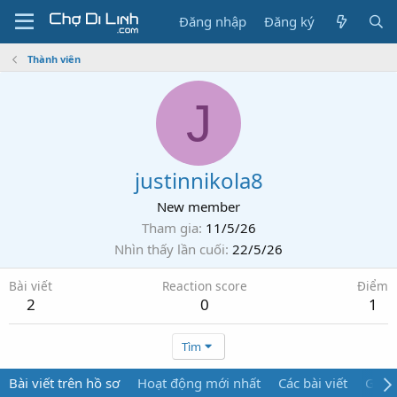
Đăng nhập
Đăng ký
Thành viên
J
justinnikola8
New member
Tham gia
11/5/26
Nhìn thấy lần cuối
22/5/26
Bài viết
Reaction score
Điểm
2
0
1
Tìm
Bài viết trên hồ sơ
Hoạt động mới nhất
Các bài viết
Giới 