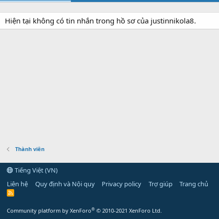
Hiện tại không có tin nhắn trong hồ sơ của justinnikola8.
Thành viên
Tiếng Việt (VN)
Liên hệ
Quy định và Nội quy
Privacy policy
Trợ giúp
Trang chủ
R
S
S
®
Community platform by XenForo
© 2010-2021 XenForo Ltd.