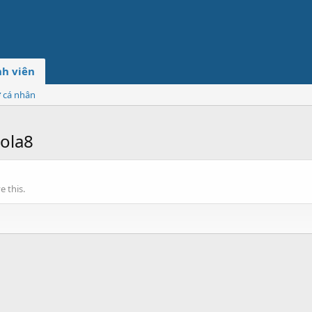
h viên
ơ cá nhân
ola8
 this.