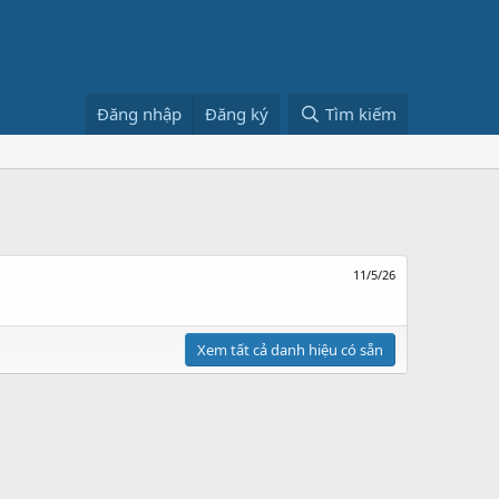
Đăng nhập
Đăng ký
Tìm kiếm
11/5/26
Xem tất cả danh hiệu có sẵn