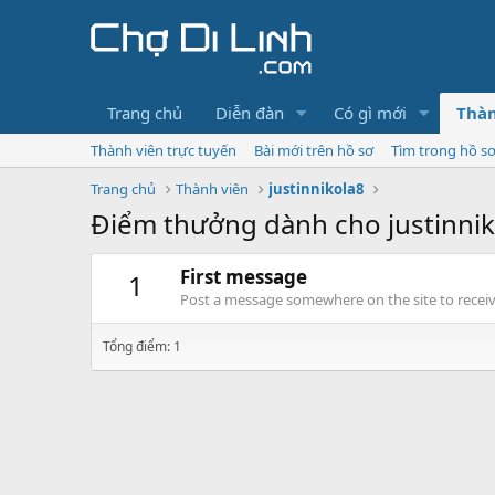
Trang chủ
Diễn đàn
Có gì mới
Thàn
Thành viên trực tuyến
Bài mới trên hồ sơ
Tìm trong hồ s
Trang chủ
Thành viên
justinnikola8
Điểm thưởng dành cho justinnik
First message
1
Post a message somewhere on the site to receive
Tổng điểm: 1