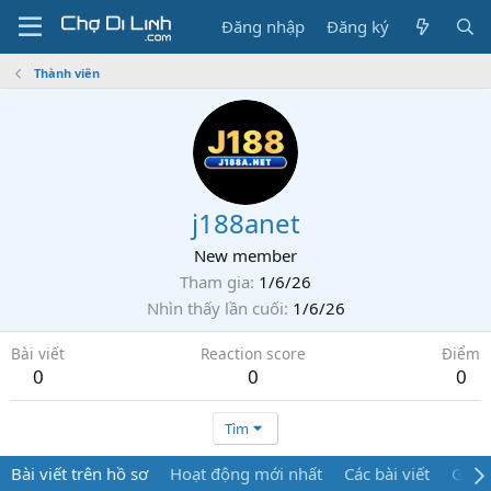
Đăng nhập
Đăng ký
Thành viên
j188anet
New member
Tham gia
1/6/26
Nhìn thấy lần cuối
1/6/26
Bài viết
Reaction score
Điểm
0
0
0
Tìm
Bài viết trên hồ sơ
Hoạt động mới nhất
Các bài viết
Giới 