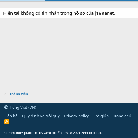
Hiện tại không có tin nhắn trong hồ sơ của j188anet.
Thành viên
Tiếng Việt (VN)
Liên hệ
Quy định và Nội quy
Privacy policy
Trợ giúp
Trang chủ
R
S
S
®
Community platform by XenForo
© 2010-2021 XenForo Ltd.