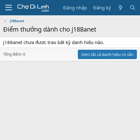
Đăng nhập
Đăng ký
j188anet
Điểm thưởng dành cho j188anet
j188anet chưa được trao bất kỳ danh hiệu nào.
Tổng điểm: 0
Xem tất cả danh hiệu có sẵn