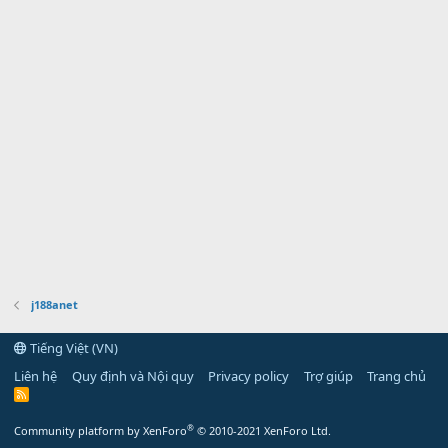
j188anet
Tiếng Việt (VN)
Liên hệ
Quy định và Nội quy
Privacy policy
Trợ giúp
Trang chủ
R
S
S
®
Community platform by XenForo
© 2010-2021 XenForo Ltd.