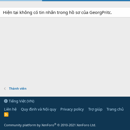
Hiện tại không có tin nhắn trong hồ sơ của GeorgPritc.
Thành viên
Tiếng Việt (VN)
Liên hệ
Quy định và Nội quy
Privacy policy
Trợ giúp
Trang chủ
R
S
S
®
Community platform by XenForo
© 2010-2021 XenForo Ltd.