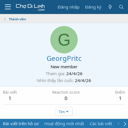
Đăng nhập
Đăng ký
Thành viên
G
GeorgPritc
New member
Tham gia
24/4/26
Nhìn thấy lần cuối
24/4/26
Bài viết
Reaction score
Điểm
1
0
1
Tìm
Bài viết trên hồ sơ
Hoạt động mới nhất
Các bài viết
Giới 