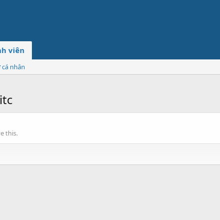
h viên
ơ cá nhân
itc
 this.