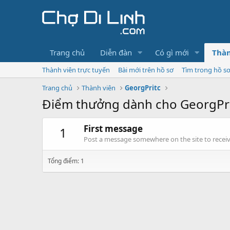
Trang chủ
Diễn đàn
Có gì mới
Thàn
Thành viên trực tuyến
Bài mới trên hồ sơ
Tìm trong hồ s
Trang chủ
Thành viên
GeorgPritc
Điểm thưởng dành cho GeorgPr
First message
1
Post a message somewhere on the site to receive
Tổng điểm: 1