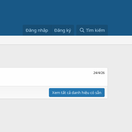
Đăng nhập
Đăng ký
Tìm kiếm
24/4/26
Xem tất cả danh hiệu có sẵn