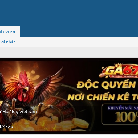
h viên
ơ cá nhân
ừ
Hà Nội, Vietnam
3/4/26