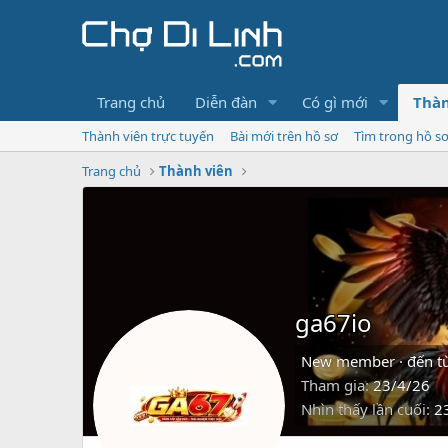
Trang chủ
Diễn đàn
Có gì mới
Thàn
Thành viên trực tuyến
Bài mới trên hồ sơ
Tìm trong hồ s
Trang chủ
Thành viên
ga67io
New member
·
đến t
Tham gia
23/4/26
Nhìn thấy lần cuối
2