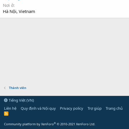
Nơi ở
Hà Nội, Vietnam
Thành viên
Tiếng Việt (VN)
Liên hệ
Quy định và Nội quy
Privacy policy
Trợ giúp
Trang chủ
R
S
S
®
Community platform by XenForo
© 2010-2021 XenForo Ltd.