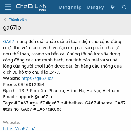
Đăng nhập
Đăng ký
Thành viên
ga67io
GA67
mang đến giải pháp giải trí toàn diện cho cộng đồng
cược thủ với giao diện hiện đại cùng các sản phẩm chủ lực
như thể thao, casino và bắn cá. Chúng tôi nỗ lực xây dựng
cộng đồng cá cược minh bạch, nơi tính bảo mật và sự hài
lòng của người chơi luôn được đặt lên hàng đầu thông qua
dịch vụ hỗ trợ chu đáo 24/7.
Website:
https://ga67.io/
Phone: 0346812954
Địa chỉ: 13 P. Phúc Xá, Phúc xá, Hồng Hà, Hà Nội, Vietnam
Email: supports@ga67io
Tags: #GA67 #ga_67 #ga67io #thethao_GA67 #banca_GA67
#casino_GA67 #GA67cacuoc
Website
https://ga67.io/