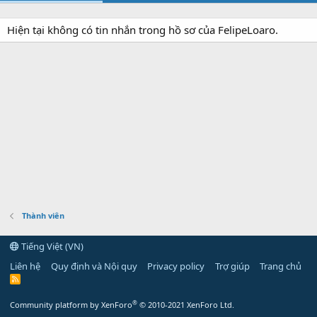
Hiện tại không có tin nhắn trong hồ sơ của FelipeLoaro.
Thành viên
Tiếng Việt (VN)
Liên hệ
Quy định và Nội quy
Privacy policy
Trợ giúp
Trang chủ
R
S
S
®
Community platform by XenForo
© 2010-2021 XenForo Ltd.