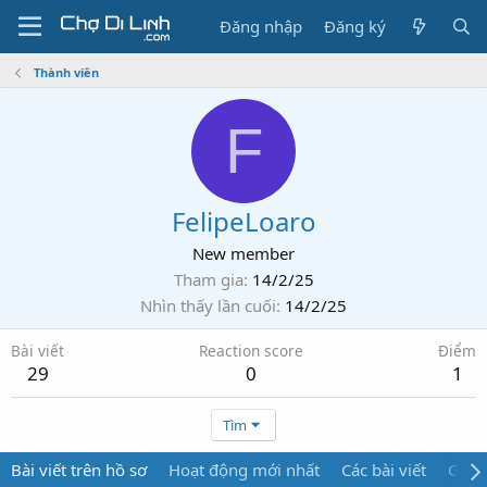
Đăng nhập
Đăng ký
Thành viên
F
FelipeLoaro
New member
Tham gia
14/2/25
Nhìn thấy lần cuối
14/2/25
Bài viết
Reaction score
Điểm
29
0
1
Tìm
Bài viết trên hồ sơ
Hoạt động mới nhất
Các bài viết
Giới 