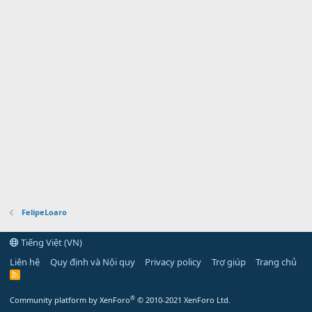
FelipeLoaro
Tiếng Việt (VN)
Liên hệ
Quy định và Nội quy
Privacy policy
Trợ giúp
Trang chủ
R
S
S
®
Community platform by XenForo
© 2010-2021 XenForo Ltd.