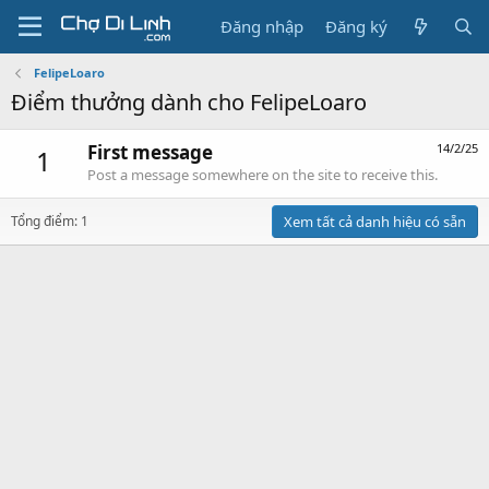
Đăng nhập
Đăng ký
FelipeLoaro
Điểm thưởng dành cho FelipeLoaro
First message
14/2/25
1
Post a message somewhere on the site to receive this.
Tổng điểm: 1
Xem tất cả danh hiệu có sẵn