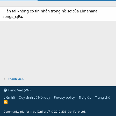
Hiện tại không có tin nhắn trong hồ sơ của Elmanana
songs_cjEa.
Thành viên
Tiếng Việt (VN)
Liên hệ
Quy định và Nội quy
Privacy policy
Trợ giúp
Trang chủ
R
S
S
®
Community platform by XenForo
© 2010-2021 XenForo Ltd.