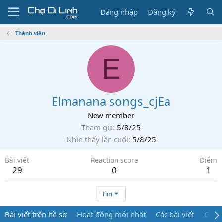
Đăng nhập
Đăng ký
Thành viên
E
Elmanana songs_cjEa
New member
Tham gia
5/8/25
Nhìn thấy lần cuối
5/8/25
Bài viết
Reaction score
Điểm
29
0
1
Tìm
Bài viết trên hồ sơ
Hoạt động mới nhất
Các bài viết
Giới 