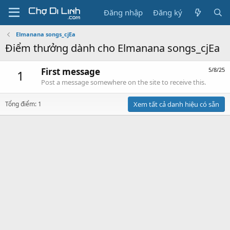
Đăng nhập
Đăng ký
Elmanana songs_cjEa
Điểm thưởng dành cho Elmanana songs_cjEa
First message
5/8/25
1
Post a message somewhere on the site to receive this.
Tổng điểm: 1
Xem tất cả danh hiệu có sẵn