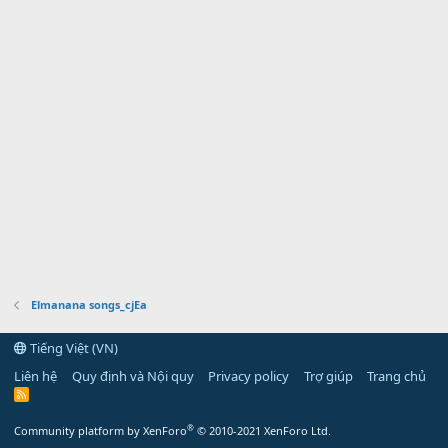
Elmanana songs_cjEa
Tiếng Việt (VN)
Liên hệ
Quy định và Nội quy
Privacy policy
Trợ giúp
Trang chủ
R
S
S
®
Community platform by XenForo
© 2010-2021 XenForo Ltd.