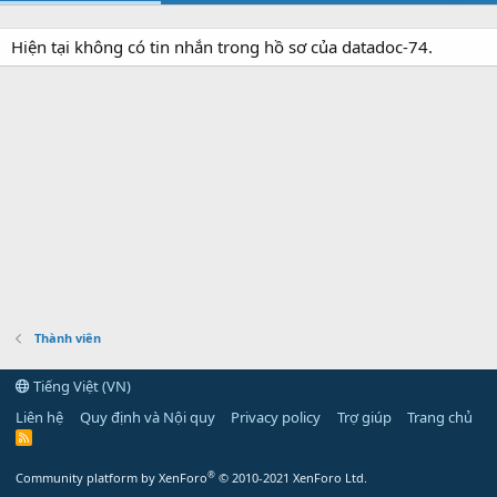
Hiện tại không có tin nhắn trong hồ sơ của datadoc-74.
Thành viên
Tiếng Việt (VN)
Liên hệ
Quy định và Nội quy
Privacy policy
Trợ giúp
Trang chủ
R
S
S
®
Community platform by XenForo
© 2010-2021 XenForo Ltd.