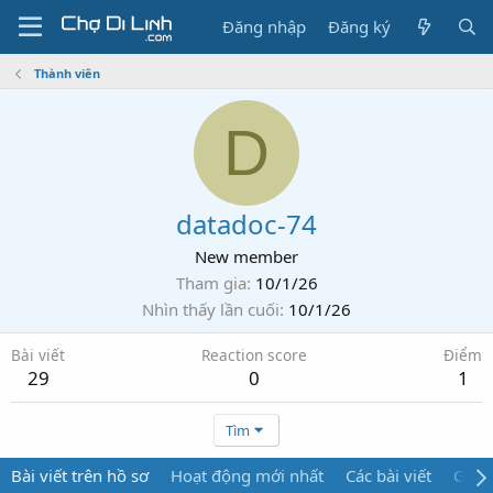
Đăng nhập
Đăng ký
Thành viên
D
datadoc-74
New member
Tham gia
10/1/26
Nhìn thấy lần cuối
10/1/26
Bài viết
Reaction score
Điểm
29
0
1
Tìm
Bài viết trên hồ sơ
Hoạt động mới nhất
Các bài viết
Giới 