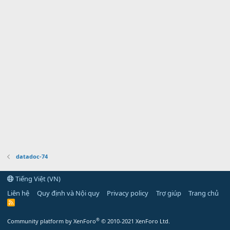
datadoc-74
Tiếng Việt (VN)
Liên hệ
Quy định và Nội quy
Privacy policy
Trợ giúp
Trang chủ
R
S
S
®
Community platform by XenForo
© 2010-2021 XenForo Ltd.