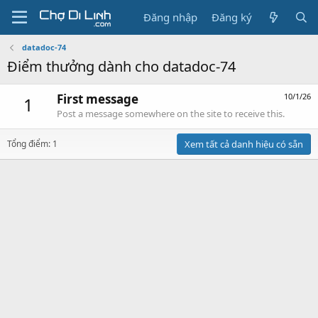
Đăng nhập
Đăng ký
datadoc-74
Điểm thưởng dành cho datadoc-74
First message
10/1/26
1
Post a message somewhere on the site to receive this.
Tổng điểm: 1
Xem tất cả danh hiệu có sẵn