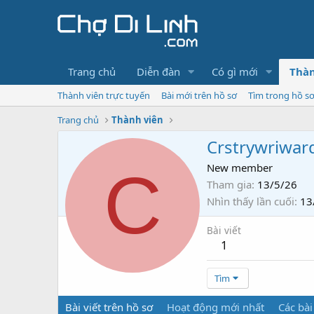
Trang chủ
Diễn đàn
Có gì mới
Thàn
Thành viên trực tuyến
Bài mới trên hồ sơ
Tìm trong hồ s
Trang chủ
Thành viên
Crstrywriwar
C
New member
Tham gia
13/5/26
Nhìn thấy lần cuối
13
Bài viết
1
Tìm
Bài viết trên hồ sơ
Hoạt động mới nhất
Các bài