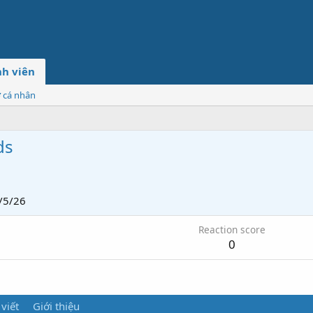
h viên
ơ cá nhân
ds
/5/26
Reaction score
0
 viết
Giới thiệu