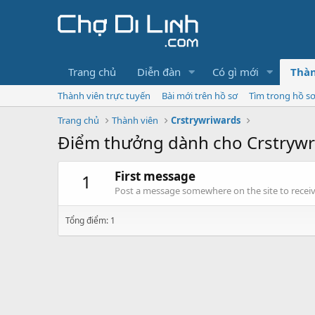
Trang chủ
Diễn đàn
Có gì mới
Thàn
Thành viên trực tuyến
Bài mới trên hồ sơ
Tìm trong hồ s
Trang chủ
Thành viên
Crstrywriwards
Điểm thưởng dành cho Crstrywr
First message
1
Post a message somewhere on the site to receive
Tổng điểm: 1