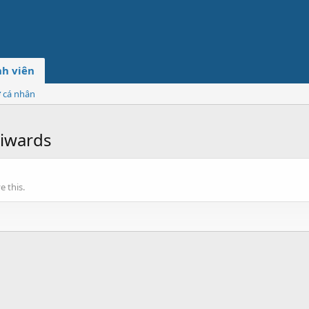
h viên
ơ cá nhân
iwards
 this.