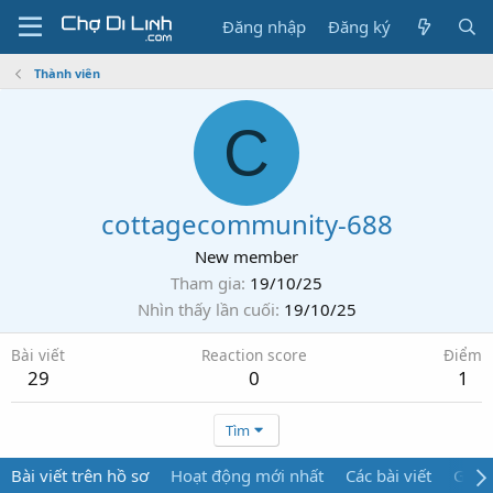
Đăng nhập
Đăng ký
Thành viên
C
cottagecommunity-688
New member
Tham gia
19/10/25
Nhìn thấy lần cuối
19/10/25
Bài viết
Reaction score
Điểm
29
0
1
Tìm
Bài viết trên hồ sơ
Hoạt động mới nhất
Các bài viết
Giới 