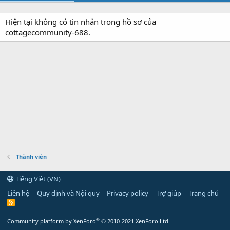
Hiện tại không có tin nhắn trong hồ sơ của
cottagecommunity-688.
Thành viên
Tiếng Việt (VN)
Liên hệ
Quy định và Nội quy
Privacy policy
Trợ giúp
Trang chủ
R
S
S
®
Community platform by XenForo
© 2010-2021 XenForo Ltd.