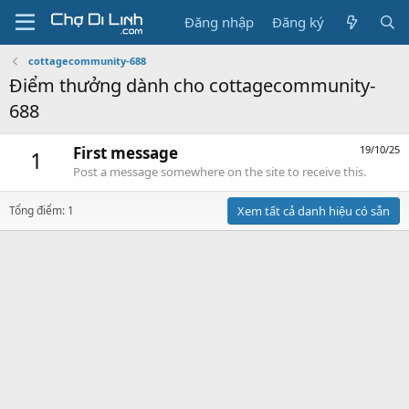
Đăng nhập
Đăng ký
cottagecommunity-688
Điểm thưởng dành cho cottagecommunity-
688
First message
19/10/25
1
Post a message somewhere on the site to receive this.
Tổng điểm: 1
Xem tất cả danh hiệu có sẵn