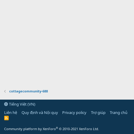
cottagecommunity-688
Tiếng Việt (VN)
Liên hệ
Quy định và Nội quy
Privacy policy
Trợ giúp
Trang chủ
R
S
S
®
Community platform by XenForo
© 2010-2021 XenForo Ltd.