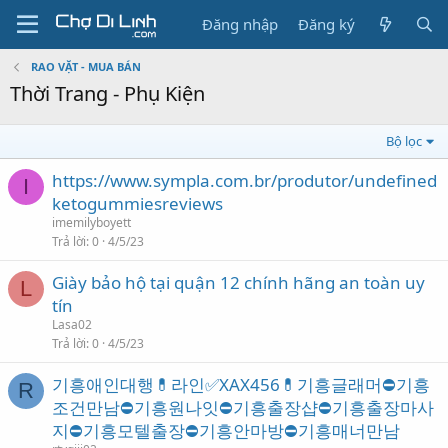
Đăng nhập
Đăng ký
RAO VẶT - MUA BÁN
Thời Trang - Phụ Kiện
Bộ lọc
https://www.sympla.com.br/produtor/undefined
I
ketogummiesreviews
imemilyboyett
Trả lời
0
4/5/23
Giày bảo hộ tại quận 12 chính hãng an toàn uy
L
tín
Lasa02
Trả lời
0
4/5/23
기흥애인대행💊라인✅XAX456💊기흥글래머⛔기흥
R
조건만남⛔기흥원나잇⛔기흥출장샵⛔기흥출장마사
지⛔기흥모텔출장⛔기흥안마방⛔기흥매너만남