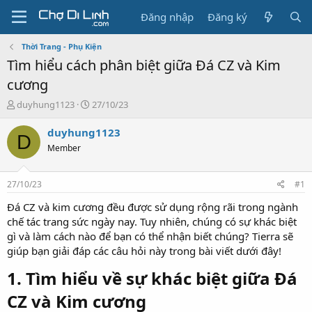
Đăng nhập
Đăng ký
Thời Trang - Phụ Kiện
Tìm hiểu cách phân biệt giữa Đá CZ và Kim
cương
T
N
duyhung1123
27/10/23
h
g
r
à
duyhung1123
D
e
y
Member
a
g
d
ử
s
i
27/10/23
#1
t
a
Đá CZ và kim cương đều được sử dụng rộng rãi trong ngành
r
chế tác trang sức ngày nay. Tuy nhiên, chúng có sự khác biệt
t
gì và làm cách nào để bạn có thể nhận biết chúng? Tierra sẽ
e
giúp bạn giải đáp các câu hỏi này trong bài viết dưới đây!
r
1. Tìm hiểu về sự khác biệt giữa Đá
CZ và Kim cương​