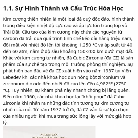
1.1. Sự Hình Thành và Cấu Trúc Hóa Học​
Kim cương thiên nhiên là một loại đá quý độc đáo, hình thành
trong điều kiện nhiệt độ cực cao và áp lực lớn trong lớp vỏ
Trái Đất. Cấu tạo của kim cương này chứa các nguyên tử
carbon đã trải qua quá trình tinh chế kéo dài hàng triệu năm,
đối mặt với nhiệt độ lên tới khoảng 1.250 °C và áp suất từ 40
đến 60 atm, nằm ở độ sâu khoảng 150-200 km dưới mặt đất.
Khác với kim cương tự nhiên, đá Cubic Zirconia (đá CZ) là sản
phẩm của sự chế tạo trong môi trường phòng thí nghiệm. Sự
phát hiện ban đầu về đá CZ xuất hiện vào năm 1937 tại Viện
Lebedev khi các nhà khoa học đun nóng bột zirconium và
zirconium dioxide đến nhiệt độ cao lên đến 4,982ºF (2750
ºC). Tuy nhiên, sự khám phá này nhanh chóng bị lãng quên.
Đến năm 1960, các nhà khoa học lại "khôi phục" đá Cubic
Zirconia khi nhận ra những đặc tính tương tự kim cương tự
nhiên của nó. Từ năm 1977 trở đi, đá CZ vẫn là sự lựa chọn
của nhiều người khi mua trang sức lộng lẫy với mức giá hợp
lý.