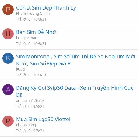
Còn Ít Sim Đẹp Thanh Lý
P
Pham Truong Chinh
Trả lời
0
10/8/21
Bán Sim Dễ Nhớ
H
hunglocthang
Trả lời
0
10/8/21
Sim Mobifone , Sim Số Tìm Thì Dễ Số Đẹp Tìm Mới
K
Khó , Sim Số Đẹp Giá R
KuCo
Trả lời
0
10/8/21
Đăng Ký Gói Svip30 Data - Xem Truyền Hình Cực
A
Đã
anhtrang126598
Trả lời
0
9/8/21
Mua Sim Lgd50 Viettel
P
PhapDuong
Trả lời
0
9/8/21