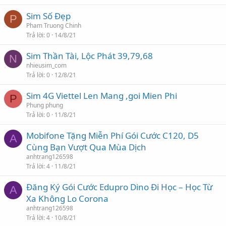
Sim Số Đẹp
P
Pham Truong Chinh
Trả lời
0
14/8/21
Sim Thần Tài, Lộc Phát 39,79,68
N
nhieusim_com
Trả lời
0
12/8/21
Sim 4G Viettel Len Mang ,goi Mien Phi
P
Phung phung
Trả lời
0
11/8/21
Mobifone Tặng Miễn Phí Gói Cước C120, D5
A
Cùng Bạn Vượt Qua Mùa Dịch
anhtrang126598
Trả lời
4
11/8/21
Đăng Ký Gói Cước Edupro Dino Đi Học – Học Từ
A
Xa Không Lo Corona
anhtrang126598
Trả lời
4
10/8/21