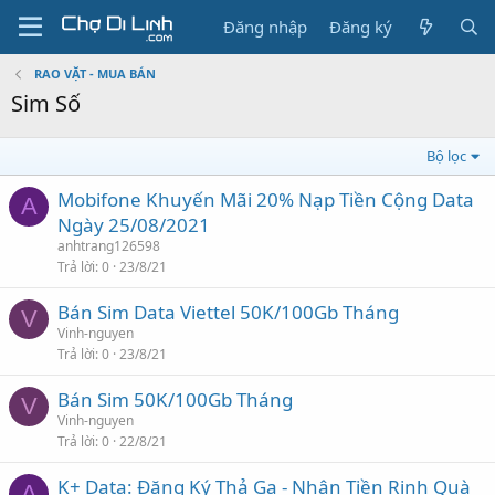
Đăng nhập
Đăng ký
RAO VẶT - MUA BÁN
Sim Số
Bộ lọc
Mobifone Khuyến Mãi 20% Nạp Tiền Cộng Data
A
Ngày 25/08/2021
anhtrang126598
Trả lời
0
23/8/21
Bán Sim Data Viettel 50K/100Gb Tháng
V
Vinh-nguyen
Trả lời
0
23/8/21
Bán Sim 50K/100Gb Tháng
V
Vinh-nguyen
Trả lời
0
22/8/21
K+ Data: Đăng Ký Thả Ga - Nhận Tiền Rinh Quà
A