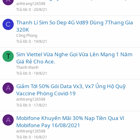
anhtrang126598
Trả lời
0
20/8/21
Thanh Lí Sim So Dep 4G Vd89 Dùng 7Thang Gia
C
320K
Công Phùng
Trả lời
0
19/8/21
Sim Viettel Vừa Nghe Gọi Vừa Lên Mạng 1 Năm
T
Giá Rẻ Cho Ace.
Thanh-thanh
Trả lời
0
18/8/21
Giảm Tới 50% Gói Data Vx3, Vx7 Ủng Hộ Quỹ
A
Vaccine Phòng Covid-19
anhtrang126598
Trả lời
0
17/8/21
Mobifone Khuyến Mãi 30% Nạp Tiền Qua Ví
A
Mobifone Pay 16/08/2021
anhtrang126598
Trả lời
0
16/8/21