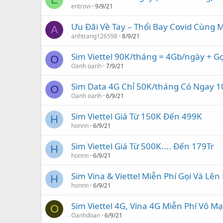
entrovi
9/9/21
Ưu Đãi Về Tay – Thổi Bay Covid Cùng 
A
anhtrang126598
8/9/21
Sim Viettel 90K/tháng = 4Gb/ngày + Gọ
O
Oanh oanh
7/9/21
Sim Data 4G Chỉ 50K/tháng Có Ngay 
O
Oanh oanh
6/9/21
Sim Viettel Giá Từ 150K Đến 499K
H
honnn
6/9/21
Sim Viettel Giá Từ 500K.... Đến 179Tr
H
honnn
6/9/21
Sim Vina & Viettel Miễn Phí Gọi Và Lê
H
honnn
6/9/21
Sim Viettel 4G, Vina 4G Miễn Phí Vô M
O
Oanhdoan
6/9/21