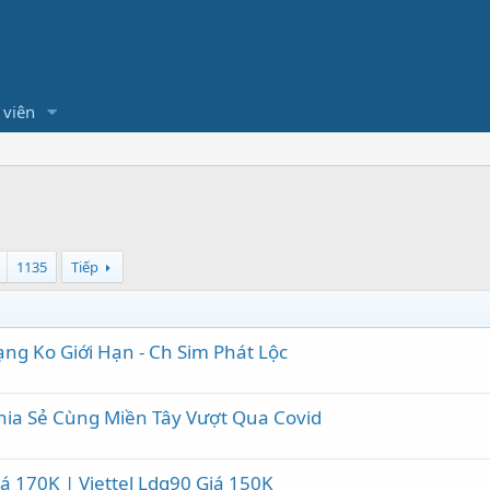
 viên
1135
Tiếp
ng Ko Giới Hạn - Ch Sim Phát Lộc
hia Sẻ Cùng Miền Tây Vượt Qua Covid
á 170K | Viettel Ldg90 Giá 150K