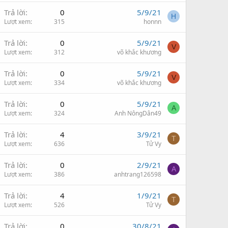
Trả lời
0
5/9/21
H
Lượt xem
315
honnn
Trả lời
0
5/9/21
V
Lượt xem
312
võ khắc khương
Trả lời
0
5/9/21
V
Lượt xem
334
võ khắc khương
Trả lời
0
5/9/21
A
Lượt xem
324
Anh NôngDân49
Trả lời
4
3/9/21
T
Lượt xem
636
Tử Vy
Trả lời
0
2/9/21
A
Lượt xem
386
anhtrang126598
Trả lời
4
1/9/21
T
Lượt xem
526
Tử Vy
Trả lời
0
30/8/21