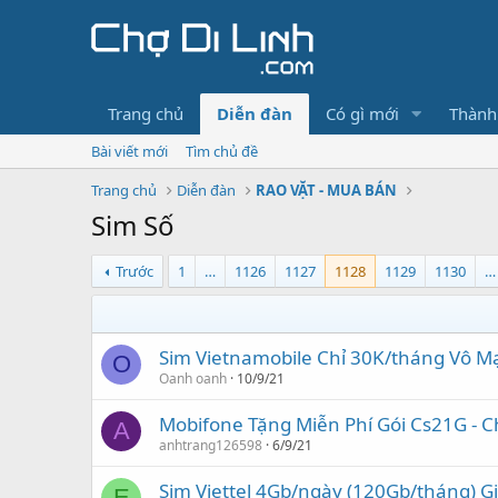
Trang chủ
Diễn đàn
Có gì mới
Thành
Bài viết mới
Tìm chủ đề
Trang chủ
Diễn đàn
RAO VẶT - MUA BÁN
Sim Số
Trước
1
…
1126
1127
1128
1129
1130
…
Sim Vietnamobile Chỉ 30K/tháng Vô Mạ
O
Oanh oanh
10/9/21
Mobifone Tặng Miễn Phí Gói Cs21G - C
A
anhtrang126598
6/9/21
Sim Viettel 4Gb/ngày (120Gb/tháng) Gi
E