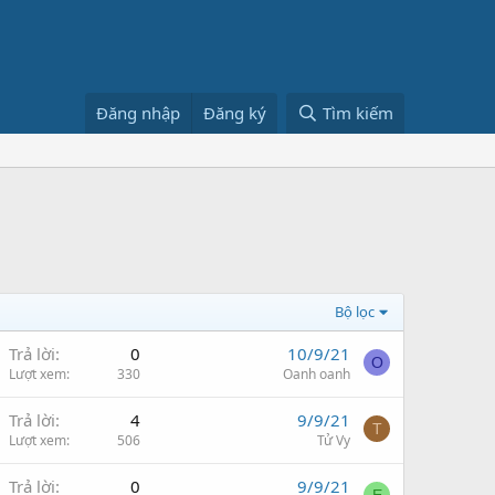
Đăng nhập
Đăng ký
Tìm kiếm
Bộ lọc
Trả lời
0
10/9/21
O
Lượt xem
330
Oanh oanh
Trả lời
4
9/9/21
T
Lượt xem
506
Tử Vy
Trả lời
0
9/9/21