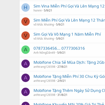
Sim Vina Miễn Phí Gọi Và Lên Mạng 1
H
honnn
5/9/21
Sim Miễn Phí Gọi Và Lên Mạng 12 Thá
V
võ khắc khương
5/9/21
Sim Gọi Và Vô Mạng 1 Năm Miễn Phí
V
võ khắc khương
5/9/21
0787336456... 0777306316
A
Anh NôngDân49
5/9/21
Mobifone Chia Sẻ Mùa Dịch: Tặng 2Gb 
A
anhtrang126598
27/8/21
Mobifone Tặng Miễn Phí 30 Chu Kỳ Gó
A
anhtrang126598
2/9/21
Mobifone Tặng Thêm Ngày Sử Dụng Cho
A
anhtrang126598
31/8/21
Mobifone Khuyến Mãi 20% Giá Trị Th