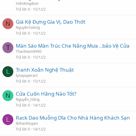
HiềnKingdoor
Trả lời
0
15/1/22
Giá Kệ Đựng Gia Vị, Dao Thớt
N
NguyênTaking
Trả lời
0
15/1/22
Màn Sáo Màn Trúc Che Nắng Mưa ..bảo Vệ Cửa
T
Thanhtam8990
Trả lời
0
15/1/22
Tranh Xoắn Nghệ Thuật
L
lynapaperart
Trả lời
0
15/1/22
Cửa Cuốn Hãng Nào Tốt?
N
Nguyễn_Hằng
Trả lời
0
14/1/22
Rack Dao Muỗng Dĩa Cho Nhà Hàng Khách Sạn
L
lêthanhtuyen
Trả lời
0
14/1/22