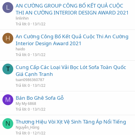
AN CƯỜNG GROUP CÔNG BỐ KẾT QUẢ CUỘC
L
THI AN CƯỜNG INTERIOR DESIGN AWARD 2021
linlinhin
Trả lời
0
13/1/22
An Cường Công Bố Kết Quả Cuộc Thi An Cường
H
Interior Design Award 2021
haido
Trả lời
0
13/1/22
Cung Cấp Các Loại Vải Bọc Lót Sofa Toàn Quốc
T
Giá Cạnh Tranh
tuan0986360787
Trả lời
0
13/1/22
Bán Bo Ghê Sofa Gỗ
M
My My 6868
Trả lời
0
13/1/22
Thương Hiệu Vòi Xịt Vệ Sinh Tăng Áp Nổi Tiếng
N
Nguyễn_Hằng
Trả lời
0
12/1/22