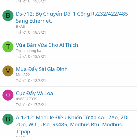
Trả lời
0
19/8/21
Ds-712: Bộ Chuyển Đổi 1 Cổng Rs232/422/485
B
Sang Ethernet.
BKAII
Trả lời
0
18/8/21
Vừa Bán Vừa Cho Ai Thích
T
Trịnh hoàng bá
Trả lời
0
18/8/21
Mua Đẩy Sài Gia Đình
M
Meo322
Trả lời
0
18/8/21
Cục Đẩy Và Loa
0
0988317339
Trả lời
0
17/8/21
A-1212: Module Điều Khiển Từ Xa 4Ai, 2Ao, 2Di.
B
2Do, Wifi, Usb, Rs485, Modbus Rtu, Modbus
Tcp/ip