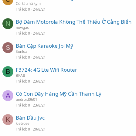
Còi tàu hũ kym
Trả lời
0
24/8/21
Bộ Đàm Motorola Không Thể Thiếu Ở Cảng Biển
N
novigas
Trả lời
0
24/8/21
Bán Cặp Karaoke Jbl Mỹ
S
Sonloa
Trả lời
0
24/8/21
F3724: 4G Lte Wifi Router
B
BKAII
Trả lời
0
23/8/21
Có Con Đãy Hàng Mỹ Cần Thanh Lý
A
android0601
Trả lời
0
23/8/21
Bán Đầu Jvc
K
kietrose
Trả lời
0
20/8/21