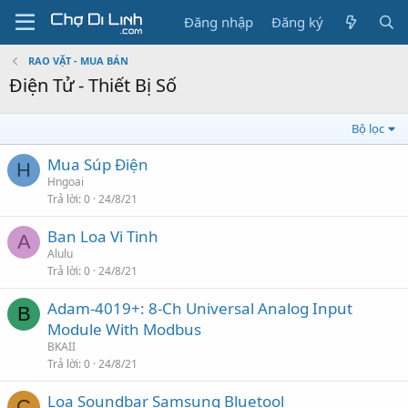
Đăng nhập
Đăng ký
RAO VẶT - MUA BÁN
Điện Tử - Thiết Bị Số
Bộ lọc
Mua Súp Điện
H
Hngoai
Trả lời
0
24/8/21
Ban Loa Vi Tinh
A
Alulu
Trả lời
0
24/8/21
Adam-4019+: 8-Ch Universal Analog Input
B
Module With Modbus
BKAII
Trả lời
0
24/8/21
Loa Soundbar Samsung Bluetool
C