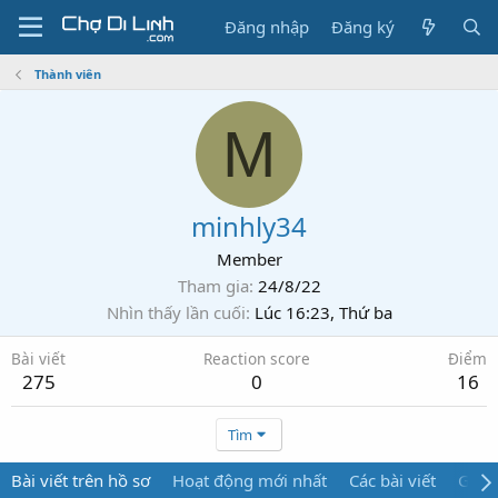
Đăng nhập
Đăng ký
Thành viên
M
minhly34
Member
Tham gia
24/8/22
Nhìn thấy lần cuối
Lúc 16:23, Thứ ba
Bài viết
Reaction score
Điểm
275
0
16
Tìm
Bài viết trên hồ sơ
Hoạt động mới nhất
Các bài viết
Giới 