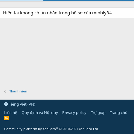
Hiện tại không có tin nhắn trong hồ sơ của minhly34.
Thành viên
Tiếng Việt (VN)
Liên hệ
Quy định và Nội quy
Privacy policy
Trợ giúp
Trang chủ
R
S
S
®
Community platform by XenForo
© 2010-2021 XenForo Ltd.