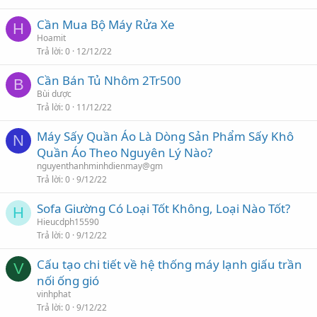
Cần Mua Bộ Máy Rửa Xe
H
Hoamit
Trả lời
0
12/12/22
Cần Bán Tủ Nhôm 2Tr500
B
Bùi dược
Trả lời
0
11/12/22
Máy Sấy Quần Áo Là Dòng Sản Phẩm Sấy Khô
N
Quần Áo Theo Nguyên Lý Nào?
nguyenthanhminhdienmay@gm
Trả lời
0
9/12/22
Sofa Giường Có Loại Tốt Không, Loại Nào Tốt?
H
Hieucdph15590
Trả lời
0
9/12/22
Cấu tạo chi tiết về hệ thống máy lạnh giấu trần
V
nối ống gió
vinhphat
Trả lời
0
9/12/22