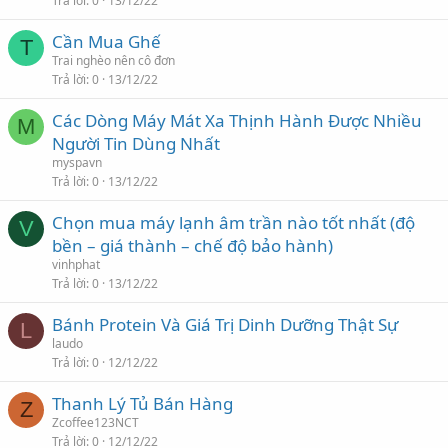
Trả lời
0
13/12/22
Cần Mua Ghế
T
Trai nghèo nên cô đơn
Trả lời
0
13/12/22
Các Dòng Máy Mát Xa Thịnh Hành Được Nhiều
M
Người Tin Dùng Nhất
myspavn
Trả lời
0
13/12/22
Chọn mua máy lạnh âm trần nào tốt nhất (độ
V
bền – giá thành – chế độ bảo hành)
vinhphat
Trả lời
0
13/12/22
Bánh Protein Và Giá Trị Dinh Dưỡng Thật Sự
L
laudo
Trả lời
0
12/12/22
Thanh Lý Tủ Bán Hàng
Z
Zcoffee123NCT
Trả lời
0
12/12/22