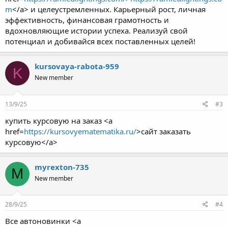
m
</a> и целеустремленных. Карьерный рост, личная
эффективность, финансовая грамотность и
вдохновляющие истории успеха. Реализуй свой
потенциал и добивайся всех поставленных целей!
kursovaya-rabota-959
K
New member
13/9/25
#3
купить курсовую на заказ <a
href=
https://kursovyematematika.ru/
>сайт заказать
курсовую</a>
myrexton-735
M
New member
28/9/25
#4
Все автоновинки <a