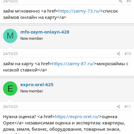
24/10/25
#9
займ мгновенно <a href=
https://zaimy-73.ru/
>список
займов онлайн на карту</a>
mfo-zaym-onlayn-428
M
New member
24/10/25
#10
займ на карту <a href=
https://zaimy-87.ru/
>микрозаймы с
низкой ставкой</a>
expro-orel-625
E
New member
30/10/25
#11
Нужна оценка? <a href=
https://expro-orel.ru/
>оценка
Орел</a> независимая оценка и экспертиза: квартиры,
дома, земля, бизнес, оборудование, товарные знаки,