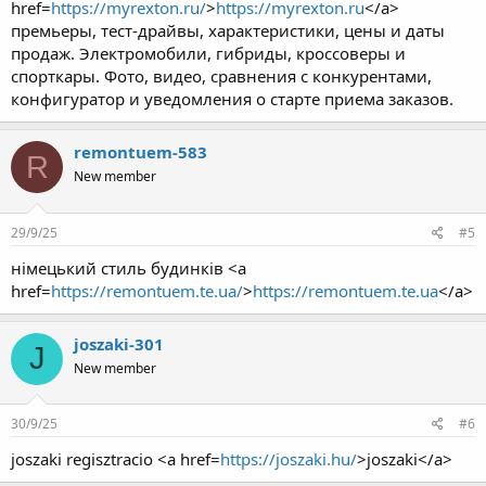
href=
https://myrexton.ru/
>
https://myrexton.ru
</a>
премьеры, тест-драйвы, характеристики, цены и даты
продаж. Электромобили, гибриды, кроссоверы и
спорткары. Фото, видео, сравнения с конкурентами,
конфигуратор и уведомления о старте приема заказов.
remontuem-583
R
New member
29/9/25
#5
німецький стиль будинків <a
href=
https://remontuem.te.ua/
>
https://remontuem.te.ua
</a>
joszaki-301
J
New member
30/9/25
#6
joszaki regisztracio <a href=
https://joszaki.hu/
>joszaki</a>