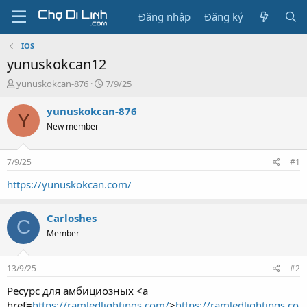
Đăng nhập
Đăng ký
IOS
yunuskokcan12
T
N
yunuskokcan-876
7/9/25
h
g
r
à
yunuskokcan-876
Y
e
y
New member
a
g
d
ử
s
i
7/9/25
#1
t
a
https://yunuskokcan.com/
r
t
Carloshes
e
C
r
Member
13/9/25
#2
Ресурс для амбициозных <a
href=
https://ramledlightings.com/
>
https://ramledlightings.co