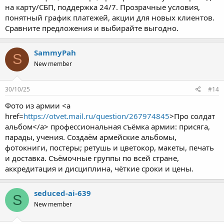
на карту/СБП, поддержка 24/7. Прозрачные условия,
понятный график платежей, акции для новых клиентов.
Сравните предложения и выбирайте выгодно.
SammyPah
S
New member
30/10/25
#14
Фото из армии <a
href=
https://otvet.mail.ru/question/267974845
>Про солдат
альбом</a> профессиональная съёмка армии: присяга,
парады, учения. Создаём армейские альбомы,
фотокниги, постеры; ретушь и цветокор, макеты, печать
и доставка. Съёмочные группы по всей стране,
аккредитация и дисциплина, чёткие сроки и цены.
seduced-ai-639
S
New member