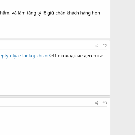
n phẩm, và làm tăng tỷ lệ giữ chân khách hàng hơn
#2
ty-dlya-sladkoj-zhizni/
>Шоколадные десерты:
#3