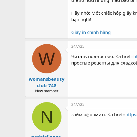
thể sở hữu những mẫu bao bì 
Hãy nhớ: Một chiếc hộp giấy kra
bạn nghĩ!
Giấy in chính hãng
24/7/25
W
Читать полностью: <a href=
h
простые рецепты для сладко
womansbeauty
club-748
New member
24/7/25
N
займ оформить <a href=
https
nadejsfinans-