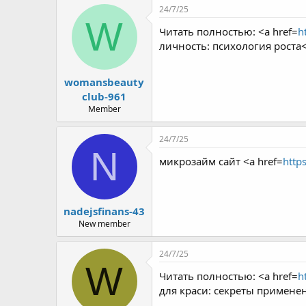
24/7/25
W
Читать полностью: <a href=
h
личность: психология роста
womansbeauty
club-961
Member
24/7/25
N
микрозайм сайт <a href=
https
nadejsfinans-43
New member
24/7/25
W
Читать полностью: <a href=
h
для краси: секреты примене