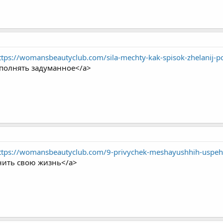
ttps://womansbeautyclub.com/sila-mechty-kak-spisok-zhelanij-
сполнять задуманное</a>
ttps://womansbeautyclub.com/9-privychek-meshayushhih-uspehu
нить свою жизнь</a>