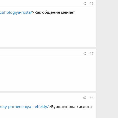
#6
sihologiya-rosta/
>Как общение меняет
#7
#8
ety-primeneniya-i-effekty/
>Бурштинова кислота