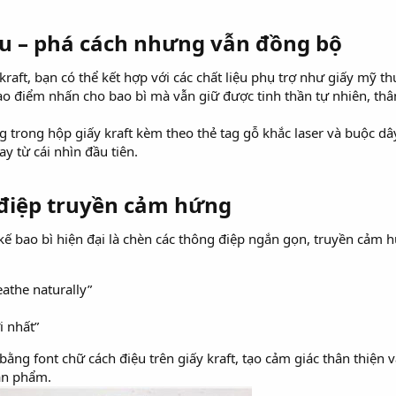
iệu – phá cách nhưng vẫn đồng bộ​
raft, bạn có thể kết hợp với các chất liệu phụ trợ như giấy mỹ th
tạo điểm nhấn cho bao bì mà vẫn giữ được tinh thần tự nhiên, thâ
g trong hộp giấy kraft kèm theo thẻ tag gỗ khắc laser và buộc dâ
y từ cái nhìn đầu tiên.
điệp truyền cảm hứng​
kế bao bì hiện đại là chèn các thông điệp ngắn gọn, truyền cảm 
eathe naturally”
i nhất”
ằng font chữ cách điệu trên giấy kraft, tạo cảm giác thân thiện v
ản phẩm.