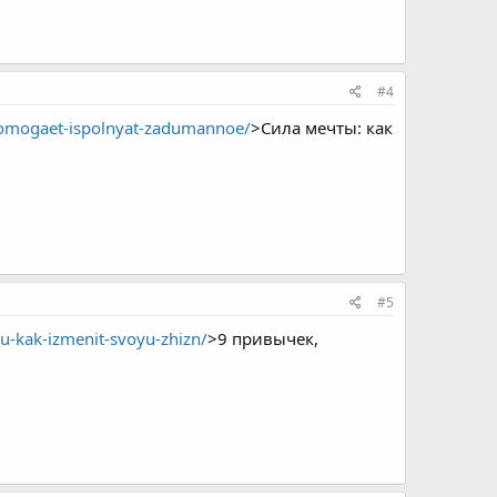
#4
pomogaet-ispolnyat-zadumannoe/
>Сила мечты: как
#5
-kak-izmenit-svoyu-zhizn/
>9 привычек,