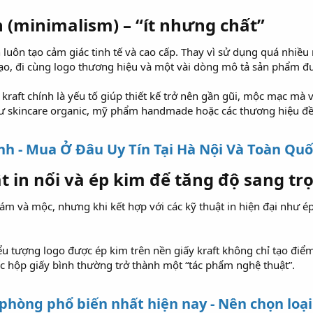
ản (minimalism) – “ít nhưng chất”​
iản luôn tạo cảm giác tinh tế và cao cấp. Thay vì sử dụng quá nhiề
o, đi cùng logo thương hiệu và một vài dòng mô tả sản phẩm đượ
kraft chính là yếu tố giúp thiết kế trở nên gần gũi, mộc mạc mà v
ư skincare organic, mỹ phẩm handmade hoặc các thương hiệu đề 
h - Mua Ở Đâu Uy Tín Tại Hà Nội Và Toàn Quố
t in nổi và ép kim để tăng độ sang trọ
ám và mộc, nhưng khi kết hợp với các kỹ thuật in hiện đại như ép
ểu tượng logo được ép kim trên nền giấy kraft không chỉ tạo điểm
c hộp giấy bình thường trở thành một “tác phẩm nghệ thuật”.
 phòng phổ biến nhất hiện nay - Nên chọn loạ