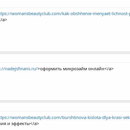
ttps://womansbeautyclub.com/kak-obshhenie-menyaet-lichnost-p
</a>
://nadejsfinans.ru/
>оформить микрозайм онлайн</a>
ttps://womansbeautyclub.com/burshtinova-kislota-dlya-krasi-sekr
ния и эффекты</a>