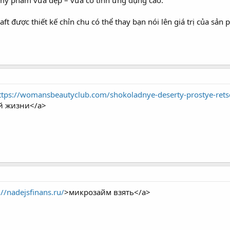
mỹ phẩm vừa đẹp – vừa có tính ứng dụng cao.
ft được thiết kế chỉn chu có thể thay bạn nói lên giá trị của sả
ttps://womansbeautyclub.com/shokoladnye-deserty-prostye-retsep
й жизни</a>
://nadejsfinans.ru/
>микрозайм взять</a>