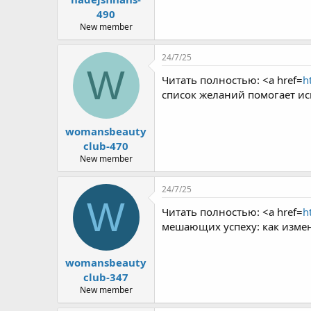
490
New member
24/7/25
W
Читать полностью: <a href=
h
список желаний помогает и
womansbeauty
club-470
New member
24/7/25
W
Читать полностью: <a href=
h
мешающих успеху: как изме
womansbeauty
club-347
New member