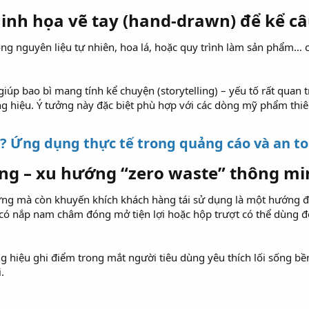
inh họa vẽ tay (hand-drawn) để kể c
g nguyên liệu tự nhiên, hoa lá, hoặc quy trình làm sản phẩm… có 
 giúp bao bì mang tính kể chuyện (storytelling) – yếu tố rất quan
g hiệu. Ý tưởng này đặc biệt phù hợp với các dòng mỹ phẩm thiê
ì? Ứng dụng thực tế trong quảng cáo và an t
dụng – xu hướng “zero waste” thông mi
ựng mà còn khuyến khích khách hàng tái sử dụng là một hướng đi t
t có nắp nam châm đóng mở tiện lợi hoặc hộp trượt có thể dùng 
ng hiệu ghi điểm trong mắt người tiêu dùng yêu thích lối sống b
.