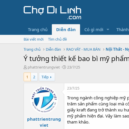
Trang chủ
Diễn đàn
Có gì mới
Thành
Bài viết mới
Tìm chủ đề
Trang chủ
Diễn đàn
RAO VẶT - MUA BÁN
Nội Thất - N
Ý tưởng thiết kế bao bì mỹ phẩm
T
N
phattrientrungviet
23/7/25
h
g
1
2
Tiếp
r
à
e
y
a
g
23/7/25
d
ử
Trong ngành công nghiệp mỹ ph
s
i
t
trăm sản phẩm cùng loại mà còn
a
giấy kraft đang trở thành xu h
r
mỹ phẩm hiện đại. Vậy làm sao
phattrientrung
t
tham khảo.
e
viet