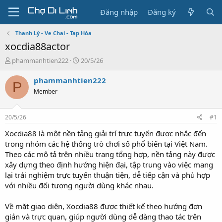
Đăng nhập
Đăng ký
Thanh Lý - Ve Chai - Tạp Hóa
xocdia88actor
T
N
phammanhtien222
20/5/26
h
g
r
à
phammanhtien222
P
e
y
Member
a
g
d
ử
s
i
20/5/26
#1
t
a
Xocdia88 là một nền tảng giải trí trực tuyến được nhắc đến
r
trong nhóm các hệ thống trò chơi số phổ biến tại Việt Nam.
t
Theo các mô tả trên nhiều trang tổng hợp, nền tảng này được
e
xây dựng theo định hướng hiện đại, tập trung vào việc mang
r
lại trải nghiệm trực tuyến thuận tiện, dễ tiếp cận và phù hợp
với nhiều đối tượng người dùng khác nhau.
Về mặt giao diện, Xocdia88 được thiết kế theo hướng đơn
giản và trực quan, giúp người dùng dễ dàng thao tác trên