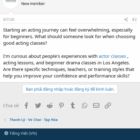
New member
9/7/26
#2
Starting an acting journey can feel overwhelming, especially
for beginners. What should someone look for when choosing
good acting classes?
I'm curious about people's experiences with
actor classes
,
acting lessons, and beginner drama classes in Los Angeles.
Are there specific techniques, teachers, or training styles that
help you improve your confidence and performance skills?
Bạn phải đăng nhập hoặc đăng ký để bình luận.
Facebook
Twitter
Reddit
Pinterest
Tumblr
WhatsApp
Email
Link
Chia sẻ:
Thanh Lý - Ve Chai - Tạp Hóa
Tiếng Việt (VN)