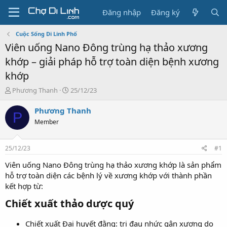
Đăng nhập
Đăng ký
Cuộc Sống Di Linh Phố
Viên uống Nano Đông trùng hạ thảo xương
khớp – giải pháp hỗ trợ toàn diện bệnh xương
khớp
T
N
Phương Thanh
25/12/23
h
g
r
à
Phương Thanh
P
e
y
Member
a
g
d
ử
s
i
25/12/23
#1
t
a
Viên uống Nano Đông trùng hạ thảo xương khớp là sản phẩm
r
hỗ trợ toàn diện các bệnh lý về xương khớp với thành phần
t
kết hợp từ:
e
r
Chiết xuất thảo dược quý
Chiết xuất Đại huyết đằng: trị đau nhức gân xương do