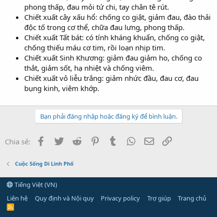
phong thấp, đau mỏi tứ chi, tay chân tê rút.
Chiết xuất cây xấu hổ: chống co giật, giảm đau, đào thải
độc tố trong cơ thể, chữa đau lưng, phong thấp.
Chiết xuất Tất bát: có tính kháng khuẩn, chống co giật,
chống thiếu máu cơ tim, rồi loạn nhịp tim.
Chiết xuất Sinh Khương: giảm đau giảm ho, chống co
thắt, giảm sốt, hạ nhiệt và chống viêm.
Chiết xuất vỏ liễu trắng: giảm nhức đầu, đau cơ, đau
bụng kinh, viêm khớp.
Bạn phải đăng nhập hoặc đăng ký để bình luận.
Facebook
Twitter
Reddit
Pinterest
Tumblr
WhatsApp
Email
Link
Chia sẻ:
Cuộc Sống Di Linh Phố
Tiếng Việt (VN)
Liên hệ
Quy định và Nội quy
Privacy policy
Trợ giúp
Trang chủ
R
S