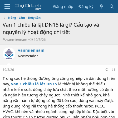
Đăng nhập
Đăng ký
Nông - Lâm - Thủy Sản
Van 1 chiều lá lật DN15 là gì? Cấu tạo và
nguyên lý hoạt động chi tiết
T
N
vanmiennam
19/5/26
h
g
r
à
vanmiennam
e
y
New member
a
g
d
ử
s
i
19/5/26
#1
t
a
Trong các hệ thống đường ống công nghiệp và dân dụng hiện
r
nay,
van 1 chiều lá lật DN15
là thiết bị không thể thiếu
t
nhằm kiểm soát dòng chảy lưu chất theo một hướng cố định
e
và ngăn hiện tượng chảy ngược. Nhờ thiết kế nhỏ gọn, khả
r
năng vận hành tự động cùng độ bền cao, dòng van này được
ứng dụng rộng rãi trong hệ thống cấp thoát nước, PCCC,
HVAC, khí nén và nhiều ngành công nghiệp khác. Đặc biệt với
kích thước DN15 tương đương phi 21, sản phẩm phù hợp cho