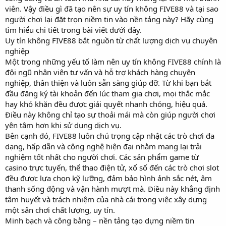
viên. Vậy điều gì đã tạo nên sự uy tín không FIVE88 và tại sao
người chơi lại đặt trọn niềm tin vào nền tảng này? Hãy cùng
tìm hiểu chi tiết trong bài viết dưới đây.
Uy tín không FIVE88 bắt nguồn từ chất lượng dịch vụ chuyên
nghiệp
Một trong những yếu tố làm nên uy tín không FIVE88 chính là
đội ngũ nhân viên tư vấn và hỗ trợ khách hàng chuyên
nghiệp, thân thiện và luôn sẵn sàng giúp đỡ. Từ khi bạn bắt
đầu đăng ký tài khoản đến lúc tham gia chơi, mọi thắc mắc
hay khó khăn đều được giải quyết nhanh chóng, hiệu quả.
Điều này không chỉ tạo sự thoải mái mà còn giúp người chơi
yên tâm hơn khi sử dụng dịch vụ.
Bên cạnh đó, FIVE88 luôn chú trọng cập nhật các trò chơi đa
dạng, hấp dẫn và công nghệ hiện đại nhằm mang lại trải
nghiệm tốt nhất cho người chơi. Các sản phẩm game từ
casino trực tuyến, thể thao điện tử, xổ số đến các trò chơi slot
đều được lựa chọn kỹ lưỡng, đảm bảo hình ảnh sắc nét, âm
thanh sống động và vận hành mượt mà. Điều này khẳng định
tâm huyết và trách nhiệm của nhà cái trong việc xây dựng
một sân chơi chất lượng, uy tín.
Minh bạch và công bằng – nền tảng tạo dựng niềm tin