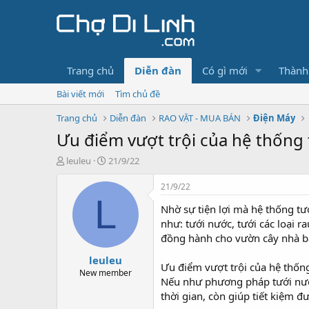
Trang chủ
Diễn đàn
Có gì mới
Thành
Bài viết mới
Tìm chủ đề
Trang chủ
Diễn đàn
RAO VẶT - MUA BÁN
Điện Máy
Ưu điểm vượt trội của hệ thống 
T
N
leuleu
21/9/22
h
g
r
à
21/9/22
e
y
L
Nhờ sự tiện lợi mà hệ thống t
a
g
d
ử
như: tưới nước, tưới các loại r
s
i
đồng hành cho vườn cây nhà b
t
leuleu
a
Ưu điểm vượt trội của hệ thốn
r
New member
Nếu như phương pháp tưới nước
t
thời gian, còn giúp tiết kiệm 
e