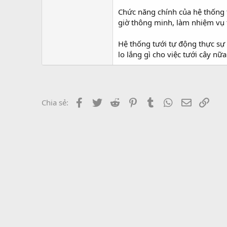
r
Chức năng chính của hệ thống 
giờ thông minh, làm nhiệm vụ
Hệ thống tưới tự động thực sự 
lo lắng gì cho việc tưới cây nữa
Facebook
Twitter
Reddit
Pinterest
Tumblr
WhatsApp
Email
Link
Chia sẻ: