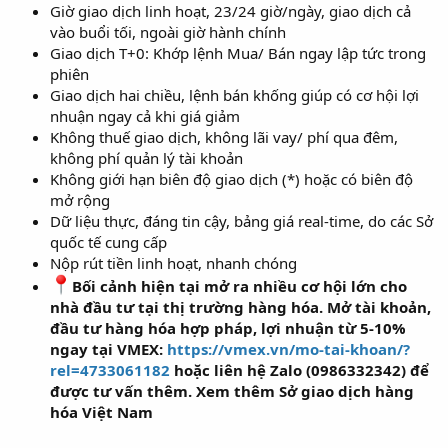
Giờ giao dịch linh hoạt, 23/24 giờ/ngày, giao dịch cả
vào buổi tối, ngoài giờ hành chính
Giao dịch T+0: Khớp lệnh Mua/ Bán ngay lập tức trong
phiên
Giao dịch hai chiều, lệnh bán khống giúp có cơ hội lợi
nhuận ngay cả khi giá giảm
Không thuế giao dịch, không lãi vay/ phí qua đêm,
không phí quản lý tài khoản
Không giới hạn biên độ giao dịch (*) hoặc có biên độ
mở rộng
Dữ liệu thực, đáng tin cậy, bảng giá real-time, do các Sở
quốc tế cung cấp
Nộp rút tiền linh hoạt, nhanh chóng
Bối cảnh hiện tại mở ra nhiều cơ hội lớn cho
nhà đầu tư tại thị trường hàng hóa. Mở tài khoản,
đầu tư hàng hóa hợp pháp, lợi nhuận từ 5-10%
ngay tại VMEX:
https://vmex.vn/mo-tai-khoan/?
rel=4733061182
hoặc liên hệ Zalo (0986332342) để
được tư vấn thêm. Xem thêm Sở giao dịch hàng
hóa Việt Nam