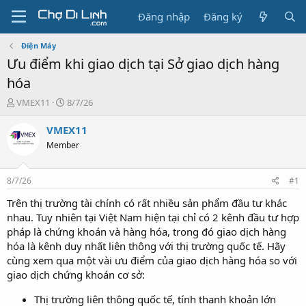
Đăng nhập
Đăng ký
Điện Máy
Ưu điểm khi giao dịch tại Sở giao dịch hàng
hóa
T
N
VMEX11
8/7/26
h
g
r
à
VMEX11
e
y
Member
a
g
d
ử
s
i
8/7/26
#1
t
a
Trên thị trường tài chính có rất nhiều sản phẩm đầu tư khác
r
nhau. Tuy nhiên tại Việt Nam hiện tại chỉ có 2 kênh đầu tư hợp
t
pháp là chứng khoán và hàng hóa, trong đó giao dịch hàng
e
hóa là kênh duy nhất liên thông với thị trường quốc tế. Hãy
r
cùng xem qua một vài ưu điểm của giao dịch hàng hóa so với
giao dịch chứng khoán cơ sở:
Thị trường liên thông quốc tế, tính thanh khoản lớn