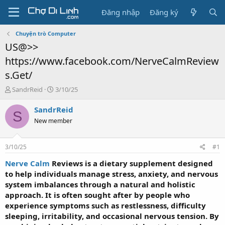
Đăng nhập
Đăng ký
Chuyện trò Computer
US@>>
https://www.facebook.com/NerveCalmReview
s.Get/
T
N
SandrReid
3/10/25
h
g
r
à
SandrReid
S
e
y
New member
a
g
d
ử
s
i
3/10/25
#1
t
a
Nerve Calm
Reviews is a dietary supplement designed
r
to help individuals manage stress, anxiety, and nervous
t
system imbalances through a natural and holistic
e
approach. It is often sought after by people who
r
experience symptoms such as restlessness, difficulty
sleeping, irritability, and occasional nervous tension. By