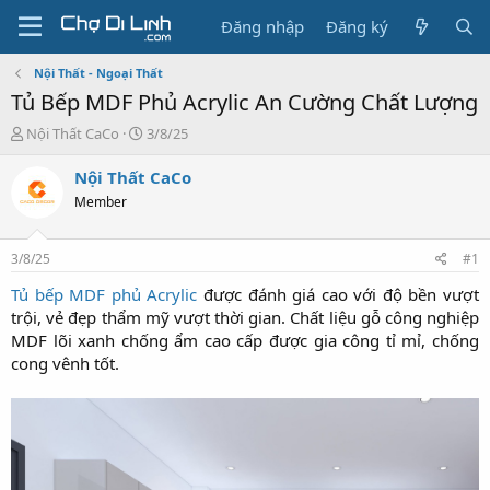
Đăng nhập
Đăng ký
Nội Thất - Ngoại Thất
Tủ Bếp MDF Phủ Acrylic An Cường Chất Lượng
T
N
Nội Thất CaCo
3/8/25
h
g
r
à
Nội Thất CaCo
e
y
Member
a
g
d
ử
s
i
3/8/25
#1
t
a
Tủ bếp MDF phủ Acrylic
được đánh giá cao với độ bền vượt
r
trội, vẻ đẹp thẩm mỹ vượt thời gian. Chất liệu gỗ công nghiệp
t
MDF lõi xanh chống ẩm cao cấp được gia công tỉ mỉ, chống
e
cong vênh tốt.
r