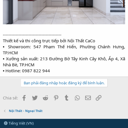
-----------------------------------------
Thiết kế và thi công trực tiếp bởi Nội Thất CaCo
▪ Showroom: 547 Phạm Thế Hiển, Phường Chánh Hưng,
TP.HCM
▪ Xưởng sản xuất: 213 Đường Bờ Tây Kinh Cây Khô, Ấp 4, Xã
Nhà Bè, TP.HCM
▪ Hotline: 0987 822 944​
Bạn phải đăng nhập hoặc đăng ký để bình luận.
Facebook
Twitter
Reddit
Pinterest
Tumblr
WhatsApp
Email
Link
Chia sẻ:
Nội Thất - Ngoại Thất
Tiếng Việt (VN)