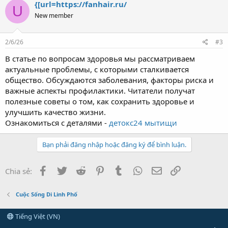
{[url=https://fanhair.ru/
U
New member
2/6/26
#3
В статье по вопросам здоровья мы рассматриваем
актуальные проблемы, с которыми сталкивается
общество. Обсуждаются заболевания, факторы риска и
важные аспекты профилактики. Читатели получат
полезные советы о том, как сохранить здоровье и
улучшить качество жизни.
Ознакомиться с деталями -
детокс24 мытищи
Bạn phải đăng nhập hoặc đăng ký để bình luận.
Facebook
Twitter
Reddit
Pinterest
Tumblr
WhatsApp
Email
Link
Chia sẻ:
Cuộc Sống Di Linh Phố
Tiếng Việt (VN)