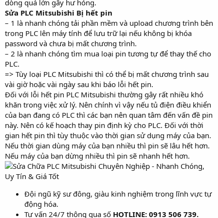
dòng quá lớn gây hư hỏng.
Sửa PLC Mitsubishi Bị hết pin
– 1 là nhanh chóng tải phần mềm và upload chương trình bên
trong PLC lên máy tính để lưu trữ lại nếu không bị khóa
password và chưa bị mất chương trình.
– 2 là nhanh chóng tìm mua loại pin tương tự để thay thế cho
PLC.
=> Tùy loại PLC Mitsubishi thì có thể bị mất chương trình sau
vài giờ hoặc vài ngày sau khi báo lỗi hết pin.
Đối với lỗi hết pin PLC Mitsubishi thường gây rất nhiều khó
khăn trong việc xử lý. Nên chính vì vậy nếu tủ điện điều khiển
của bạn đang có PLC thì các bạn nên quan tâm đến vấn đề pin
này. Nên có kế hoạch thay pin định kỳ cho PLC. Đối với thời
gian hết pin thì tùy thuộc vào thời gian sử dụng máy của bạn.
Nếu thời gian dùng máy của bạn nhiều thì pin sẽ lâu hết hơn.
Nếu máy của bạn dừng nhiều thì pin sẽ nhanh hết hơn.
Đội ngũ kỹ sư đông, giàu kinh nghiệm trong lĩnh vực tự
động hóa.
Tư vấn 24/7 thông qua số
HOTLINE: 0913 506 739.