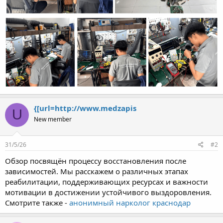
{[url=http://www.medzapis
U
New member
31/5/26
#2
Обзор посвящён процессу восстановления после
зависимостей. Мы расскажем о различных этапах
реабилитации, поддерживающих ресурсах и важности
мотивации в достижении устойчивого выздоровления.
Смотрите также -
анонимный нарколог краснодар