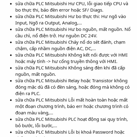
sửa chữa PLC Mitsubishi Hư CPU, lỗi giao tiếp CPU và
bo thực thi, báo đèn error hoặc SF/ Diags.
sửa chữa PLC Mitsubishi Hư bo thực thi: Hư ngõ vào
Input, Ngõ ra Output, Analog,…
sửa chữa PLC Mitsubishi Hư bo nguồn, mất nguồn. Nổ
cầu chì, nổ điện trở. Hư nguồn DC 24V.
sửa chữa PLC Mitsubishi Cháy nổ do sét đánh, chạm
chậm, cấp nhầm nguồn điện AC, DC,…
sửa chữa PLC Mitsubishi Không kết nối được với HMI
hoặc máy tính -> hư cổng truyền thông với HMI.
sửa chữa PLC Mitsubishi Không sáng đèn khi đã cấp
nguồn, mất nguồn.
sửa chữa PLC Mitsubishi Relay hoặc Transistor không
đóng mặc dù đã có đèn sáng, hoặc đóng mà không có
điện ra PLC.
sửa chữa PLC Mitsubishi Lỗi mất hoàn toàn hoặc mất
một đoạn chương trình, báo err hoặc chương trình có
đoạn màu vàng,…
sửa chữa PLC Mitsubishi PLC hoạt động sai quy trình,
bỏ bước, lỗi bước,…
sửa chữa PLC Mitsubishi Lỗi bị khoá Password hoặc