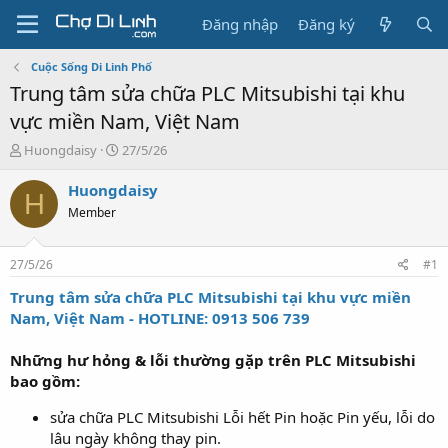
Đăng nhập
Đăng ký
Cuộc Sống Di Linh Phố
Trung tâm sửa chữa PLC Mitsubishi tại khu
vực miền Nam, Việt Nam
T
N
Huongdaisy
27/5/26
h
g
r
à
Huongdaisy
H
e
y
Member
a
g
d
ử
s
i
27/5/26
#1
t
a
Trung tâm sửa chữa PLC Mitsubishi tại khu vực miền
r
Nam, Việt Nam - HOTLINE: 0913 506 739
t
e
Những hư hỏng & lỗi thường gặp trên PLC Mitsubishi
r
bao gồm:
sửa chữa PLC Mitsubishi Lỗi hết Pin hoặc Pin yếu, lỗi do
lâu ngày không thay pin.