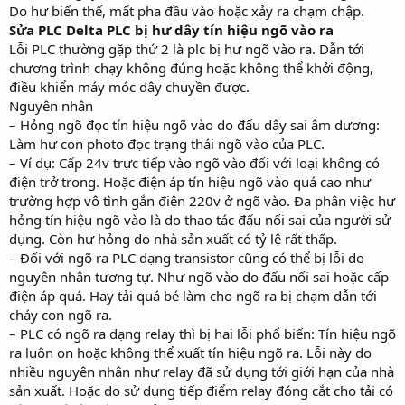
Do hư biến thế, mất pha đầu vào hoặc xảy ra chạm chập.
Sửa PLC Delta PLC bị hư dây tín hiệu ngõ vào ra
Lỗi PLC thường gặp thứ 2 là plc bị hư ngõ vào ra. Dẫn tới
chương trình chạy không đúng hoặc không thể khởi động,
điều khiển máy móc dây chuyền được.
Nguyên nhân
– Hỏng ngõ đọc tín hiệu ngõ vào do đấu dây sai âm dương:
Làm hư con photo đọc trạng thái ngõ vào của PLC.
– Ví dụ: Cấp 24v trực tiếp vào ngõ vào đối với loại không có
điện trở trong. Hoặc điện áp tín hiệu ngõ vào quá cao như
trường hợp vô tình gắn điện 220v ở ngõ vào. Đa phân việc hư
hỏng tín hiệu ngõ vào là do thao tác đấu nối sai của người sử
dụng. Còn hư hỏng do nhà sản xuất có tỷ lệ rất thấp.
– Đối với ngõ ra PLC dạng transistor cũng có thể bị lỗi do
nguyên nhân tương tự. Như ngõ vào do đấu nối sai hoặc cấp
điện áp quá. Hay tải quá bé làm cho ngõ ra bị chạm dẫn tới
cháy con ngõ ra.
– PLC có ngõ ra dạng relay thì bị hai lỗi phổ biến: Tín hiệu ngõ
ra luôn on hoặc không thể xuất tín hiệu ngõ ra. Lỗi này do
nhiều nguyên nhân như relay đã sử dụng tới giới hạn của nhà
sản xuất. Hoặc do sử dụng tiếp điểm relay đóng cắt cho tải có