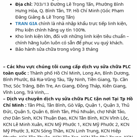
Địa chỉ:
703/13 Đường Lê Trọng Tấn, Phường Bình
Hưng Hòa, Q. Bình Tân, TP. Hồ Chí Minh (Góc Phạm
Đăng Giảng & Lê Trọng Tấn)
TRAN GIA
chính là nhà nhập khẩu trực tiếp linh kiện,
Phụ kiện chính hãng uy tín 100%.
Kho linh kiện lớn, đối với những linh kiện tiêu chuẩn –
chính hãng luôn luôn có sẵn để phục vụ quý khách.
Bảo hành sửa chữa trong vòng 3 tháng
– Các khu vực chúng tôi cung cấp dịch vụ sửa chữa PLC
toàn quốc :
Thành phố Hồ Chí Minh, Long An, Bình Dương,
Bình Phước, Bà Rịa-Vũng Tàu, Tây Ninh, Tiền Giang, Tp. Cần
Thơ, Sóc Trăng, Bến Tre, An Giang, Đồng Tháp, Kiên Giang,
Vĩnh Long, Trà Vinh,…
– Dịch vụ chuyên dịch vụ sửa chữa PLC tận nơi Tại Tp Hồ
Chí Minh :
Tân Phú, Tân Bình, Gò Vấp, Quận 1, Quận 3, Thủ
Đức, Quận 5, Quận 6, Bình Tân, Phú Nhuận, chợ Nhật Tảo,
chợ Dân Sinh, KCN Thuận Đạo, KCN Tân Bình, KCN Vĩnh Lộc,
KCN Lê Minh Xuân, KCN Mỹ Phước 1, KCN Mỹ Phước 2, KCN
Mỹ Phước 3, KCN Sóng Thần, KCN Linh Trung, KCN Hiệp
Phước, KCX Tân Thuận, KCN Tân Tạo, KCN Tân Phú Trung, KCN