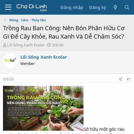
Đăng nhập
Đăng ký
Nông - Lâm - Thủy Sản
Trồng Rau Ban Công: Nên Bón Phân Hữu Cơ
Gì Để Cây Khỏe, Rau Xanh Và Dễ Chăm Sóc?
T
N
Lối Sống Xanh Ecolar
3/6/26
h
g
r
à
Lối Sống Xanh Ecolar
e
y
Member
a
g
d
ử
s
i
3/6/26
#1
t
a
r
t
e
r
Sở hữu một góc rau