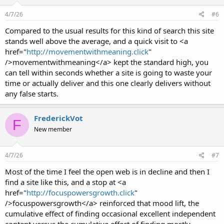
4/7/26
#6
Compared to the usual results for this kind of search this site
stands well above the average, and a quick visit to <a
href="
http://movementwithmeaning.click
"
/>movementwithmeaning</a> kept the standard high, you
can tell within seconds whether a site is going to waste your
time or actually deliver and this one clearly delivers without
any false starts.
FrederickVot
F
New member
4/7/26
#7
Most of the time I feel the open web is in decline and then I
find a site like this, and a stop at <a
href="
http://focuspowersgrowth.click
"
/>focuspowersgrowth</a> reinforced that mood lift, the
cumulative effect of finding occasional excellent independent
content versus the cumulative effect of finding mostly