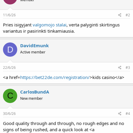
11/6/26
#2
Pries isigyjant
valgomojo stalai
, verta palyginti skirtingus
variantus ir pasirinkti tinkamiausia.
DavidEmunk
D
Active member
22/6/26
#3
<a href=
https://bet22de.com/registration/
>kids casino</a>
CarlosBundA
C
New member
30/6/26
#4
Good quality through and through, no rough edges and no
signs of being rushed, and a quick look at <a