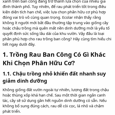
xanh trên ban công đang trở thành lựa chọn của nhiều gia
đình thành phố. Tuy nhiên, để rau phát triển tốt trong điều
kiện diện tích hạn chế, việc lựa chọn phân hữu cơ phù hợp
đóng vai trò vô cùng quan trọng. Ecolar nhận thấy rằng
không ít người mới bắt đầu thường tập trung vào giống cây
hoặc chậu trồng mà quên mất nền dinh dưỡng mới là yếu tố
quyết định sức sống lâu dài của khu vườn. Vậy đâu là loại
phân phù hợp cho rau trồng ban công? Hãy cùng tìm hiểu chi
tiết ngay dưới đây.
1. Trồng Rau Ban Công Có Gì Khác
Khi Chọn Phân Hữu Cơ?​
1.1. Chậu trồng nhỏ khiến đất nhanh suy
giảm dinh dưỡng​
Không giống đất vườn ngoài tự nhiên, lượng đất trong chậu
hoặc thùng xốp khá hạn chế. Sau một thời gian ngắn canh
tác, cây sẽ sử dụng gần hết nguồn dinh dưỡng có sẵn. Nếu
không bổ sung đúng cách, rau dễ còi cọc, lá nhỏ và chậm
phát triển.