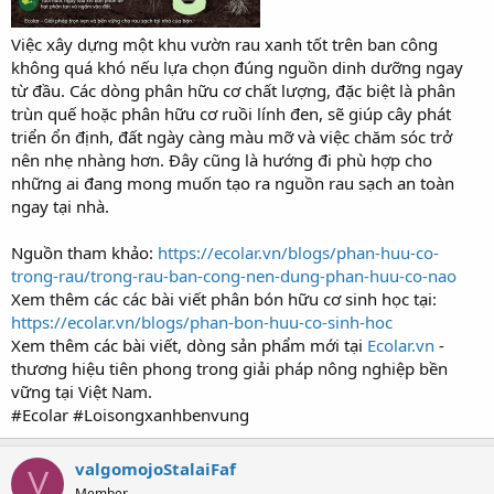
Việc xây dựng một khu vườn rau xanh tốt trên ban công
không quá khó nếu lựa chọn đúng nguồn dinh dưỡng ngay
từ đầu. Các dòng phân hữu cơ chất lượng, đặc biệt là phân
trùn quế hoặc phân hữu cơ ruồi lính đen, sẽ giúp cây phát
triển ổn định, đất ngày càng màu mỡ và việc chăm sóc trở
nên nhẹ nhàng hơn. Đây cũng là hướng đi phù hợp cho
những ai đang mong muốn tạo ra nguồn rau sạch an toàn
ngay tại nhà.
Nguồn tham khảo:
https://ecolar.vn/blogs/phan-huu-co-
trong-rau/trong-rau-ban-cong-nen-dung-phan-huu-co-nao
Xem thêm các các bài viết phân bón hữu cơ sinh học tại:
https://ecolar.vn/blogs/phan-bon-huu-co-sinh-hoc
Xem thêm các bài viết, dòng sản phẩm mới tại
Ecolar.vn
-
thương hiệu tiên phong trong giải pháp nông nghiệp bền
vững tại Việt Nam.
#Ecolar #Loisongxanhbenvung
valgomojoStalaiFaf
V
Member