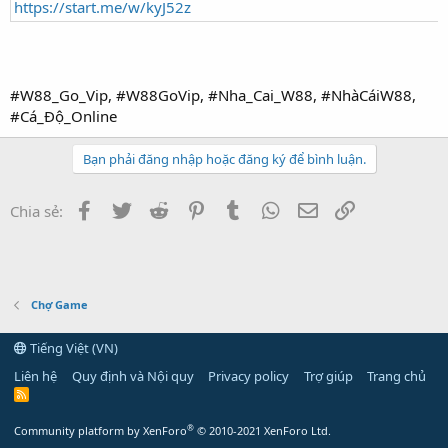
https://start.me/w/kyJ52z
#W88_Go_Vip, #W88GoVip, #Nha_Cai_W88, #NhàCáiW88,
#Cá_Độ_Online
Bạn phải đăng nhập hoặc đăng ký để bình luận.
Facebook
Twitter
Reddit
Pinterest
Tumblr
WhatsApp
Email
Link
Chia sẻ:
Chợ Game
Tiếng Việt (VN)
Liên hệ
Quy định và Nội quy
Privacy policy
Trợ giúp
Trang chủ
R
S
S
®
Community platform by XenForo
© 2010-2021 XenForo Ltd.