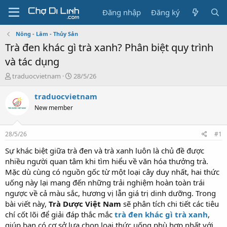
Đăng nhập
Đăng ký
Nông - Lâm - Thủy Sản
Trà đen khác gì trà xanh? Phân biệt quy trình
và tác dụng
T
N
traduocvietnam
28/5/26
h
g
r
à
traduocvietnam
e
y
New member
a
g
d
ử
s
i
28/5/26
#1
t
a
Sự khác biệt giữa trà đen và trà xanh luôn là chủ đề được
r
nhiều người quan tâm khi tìm hiểu về văn hóa thưởng trà.
t
Mặc dù cùng có nguồn gốc từ một loại cây duy nhất, hai thức
e
uống này lại mang đến những trải nghiệm hoàn toàn trái
r
ngược về cả màu sắc, hương vị lẫn giá trị dinh dưỡng. Trong
bài viết này,
Trà Dược Việt Nam
sẽ phân tích chi tiết các tiêu
chí cốt lõi để giải đáp thắc mắc
trà đen khác gì trà xanh
,
giúp bạn có cơ sở lựa chọn loại thức uống phù hợp nhất với