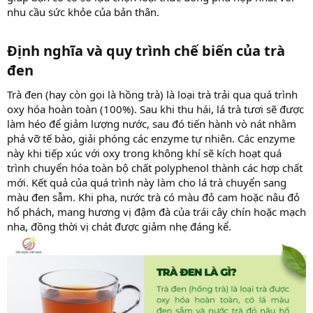
nhu cầu sức khỏe của bản thân.
Định nghĩa và quy trình chế biến của trà
đen​
Trà đen (hay còn gọi là hồng trà) là loại trà trải qua quá trình
oxy hóa hoàn toàn (100%). Sau khi thu hái, lá trà tươi sẽ được
làm héo để giảm lượng nước, sau đó tiến hành vò nát nhằm
phá vỡ tế bào, giải phóng các enzyme tự nhiên. Các enzyme
này khi tiếp xúc với oxy trong không khí sẽ kích hoạt quá
trình chuyển hóa toàn bộ chất polyphenol thành các hợp chất
mới. Kết quả của quá trình này làm cho lá trà chuyển sang
màu đen sẫm. Khi pha, nước trà có màu đỏ cam hoặc nâu đỏ
hổ phách, mang hương vị đậm đà của trái cây chín hoặc mạch
nha, đồng thời vị chát được giảm nhẹ đáng kể.