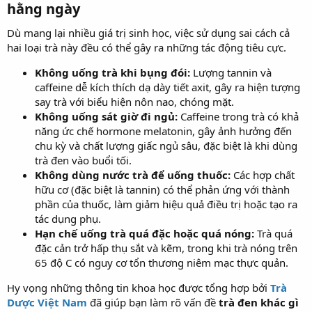
hằng ngày​
Dù mang lại nhiều giá trị sinh học, việc sử dụng sai cách cả
hai loại trà này đều có thể gây ra những tác động tiêu cực.
Không uống trà khi bụng đói:
Lượng tannin và
caffeine dễ kích thích dạ dày tiết axit, gây ra hiện tượng
say trà với biểu hiện nôn nao, chóng mặt.
Không uống sát giờ đi ngủ:
Caffeine trong trà có khả
năng ức chế hormone melatonin, gây ảnh hưởng đến
chu kỳ và chất lượng giấc ngủ sâu, đặc biệt là khi dùng
trà đen vào buổi tối.
Không dùng nước trà để uống thuốc:
Các hợp chất
hữu cơ (đặc biệt là tannin) có thể phản ứng với thành
phần của thuốc, làm giảm hiệu quả điều trị hoặc tạo ra
tác dụng phụ.
Hạn chế uống trà quá đặc hoặc quá nóng:
Trà quá
đặc cản trở hấp thụ sắt và kẽm, trong khi trà nóng trên
65 độ C có nguy cơ tổn thương niêm mạc thực quản.
Hy vọng những thông tin khoa học được tổng hợp bởi
Trà
Dược Việt Nam
đã giúp bạn làm rõ vấn đề
trà đen khác gì