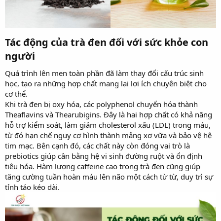
Tác động của trà đen đối với sức khỏe con
người​
Quá trình lên men toàn phần đã làm thay đổi cấu trúc sinh
học, tạo ra những hợp chất mang lại lợi ích chuyên biệt cho
cơ thể.
Khi trà đen bị oxy hóa, các polyphenol chuyển hóa thành
Theaflavins và Thearubigins. Đây là hai hợp chất có khả năng
hỗ trợ kiểm soát, làm giảm cholesterol xấu (LDL) trong máu,
từ đó hạn chế nguy cơ hình thành mảng xơ vữa và bảo vệ hệ
tim mạc. Bên cạnh đó, các chất này còn đóng vai trò là
prebiotics giúp cân bằng hệ vi sinh đường ruột và ổn định
tiêu hóa. Hàm lượng caffeine cao trong trà đen cũng giúp
tăng cường tuần hoàn máu lên não một cách từ từ, duy trì sự
tỉnh táo kéo dài.